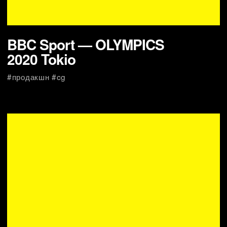
ЖК VERY — Эко-квартал
на Ботанической
#продакшн #креатив
Grand Resort Hotel «Приморье»
#креатив #продакшн