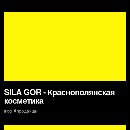
Фильм Увидеть Эверест
#экспедиция #продакшн
Фильм Взойти на Эверест
#экспедиция #продакшн
креативное агентство москва,