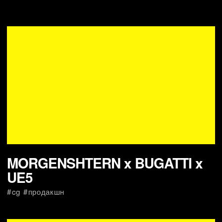
BBC Sport — OLYMPICS
2020 Tokio
#продакшн #cg