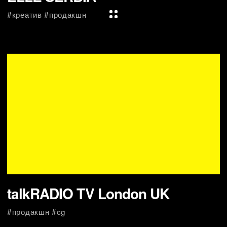
«To find a new life» CitizenSL
#продакшн #креатив
фильмы-
экспедиции