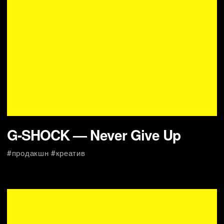
Lays STAX
#продакшн
ELLE SERBIA
#креатив #продакшн