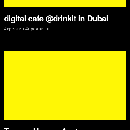
#cg #продакшн
G-SHOCK — Never Give Up
#продакшн #креатив