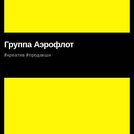
#cg #продакшн
Fuwairit Kite Beach x
Tapestry Collection by Hilton
#креатив #продакшн