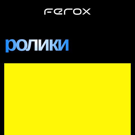
ролики
Yandex Ultima x New Star Camp
2024
#продакшн