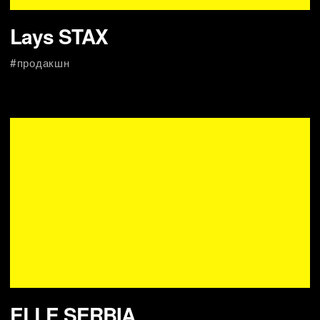
Jeep х Formula Antalya
#креатив #продакшн