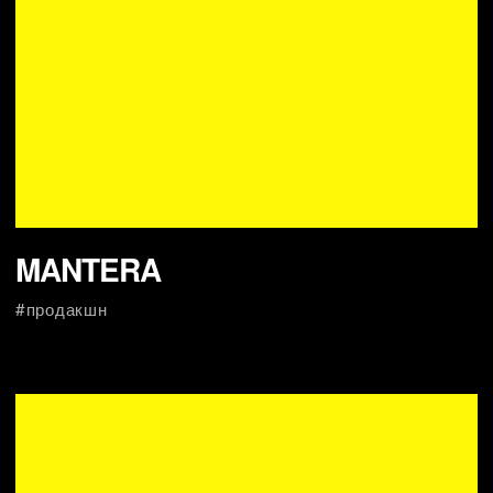
креативный рекламный видео продакшн моск
Махеевъ — 25 лет вместе
#креатив #продакшн