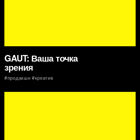
digital cafe @drinkit in Dubai
#креатив #продакшн
Tamara Human Avatar
#продакшн #cg