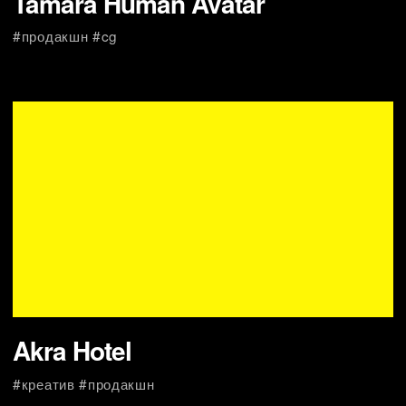
МТС Live х FEDUK x XR
#cg #продакшн
Группа Аэрофлот
#креатив #продакшн