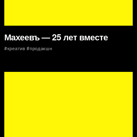
Akra Hotel
#креатив #продакшн
MORGENSHTERN x BUGATTI x
UE5