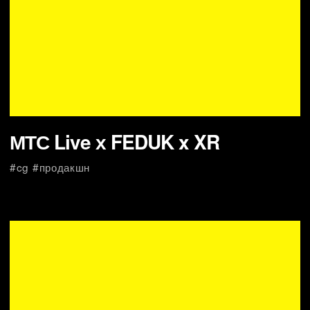
talkRADIO TV London UK
#продакшн #cg
SILA GOR - Краснополянская
косметика