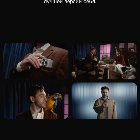
Ferox Team
CREATIVE PRODUCER
DOP
VLADISLAV LUTIY
ALEXEY ANDREEV
DIRECTOR
AGENCY PRODUCER:
VLADISLAV LUTIY
ANDREY AGISHEV
PRODUCTION DESIGNER
PRODUCTION DESIGNER ASSIST