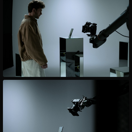
PRODUCTION
CASES
CREATIVE
TALENTS
AI | CG STUDIO
WE
EXPEDITION
REAL ESTATE
PRODUCTION SERVICE
Презентация
Партнерам
Showreel
Карьера
Media
Игры
+7 918 950 6775
Написать в телеграм
info@ferox.studio
* Instagram признан
экстремистской организацией и
Бриф
Контакты
запрещен на территории РФ
НАПИШИТЕ НАМ