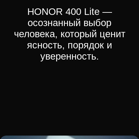
LUBA RIGOLBOSH
KSENIA MARKINA
EXECUTIVE PRODUCER
GAFFER
PAVEL RUMYANTSEV
ANASTASIA SKVORTSOVA
DECORATOR
1ST AD
DANIL BESPALOV
ORINA GOMAN
LIGHTERS
LIGHTERS
VLADIMIR PALASH
MICHAIL RUMYANTSEV
AI, VFX COMPOSITING
EDIT
ARSENII KLEIMENOV
OLEG GOROVOI
MUSIC COMPOSER
COLORIST
IVAN DOROGAVTSEV
EVGENIY POLYACHENKOV
REP @JOJO_AGENSY
LIGHT RENTAL
SOUND DESIGNER
LKS RENTAL
EVGENIY POLYACHENKOV
CAMERA RENTAL
TECH DIR
ACT
VAN STOLBOV
ADMIN
BACKSTAGE
DANILA KARCHAUSKAS
JULIANA NAGIBINA
NIKITA KONOV