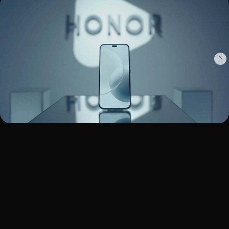
NATALI NAZAROVA
EMG
ACCOUNT MANAGER:
PRODUCER
ALEXANDRA NESHUMOVA
EKATERINA TUZOVA
CREATIVE DIRECTOR
DMITRY GORDEEV
HONOR
IMC MANAGER:
CREATIVE DIRECTOR
LEI HUANG
ARTEM SHCHEPILOV