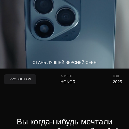
СТАНЬ ЛУЧШЕЙ ВЕРСИЕЙ СЕБЯ
КЛИЕНТ
ГОД
PRODUCTION
HONOR
2025
Вы когда-нибудь мечтали
стать лучшей версией себя?
HONOR 400 Lite в этой рекламе — способ стать
лучшей версией себя. Быстрый, выносливый и
надёжный, он держит ритм жизни и помогает
действовать увереннее.
HONOR 400 Lite 
TVC/OLV | Прод