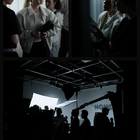
INSTAGRAM*
TELEGRAM
VIMEO
* Instagram признан экстремистской
организацией и запрещен на территории РФ
WORLDWIDE SERVICE
WE ARE FEROX
SLOI AI
EN
ДОКУМЕНТЫ САЙТА В ОТНОШЕНИИ ПОЛИТИКИ
ОБРАБОТКИ И ХРАНЕНИЯ ПЕРСОНАЛЬНЫХ ДАННЫХ