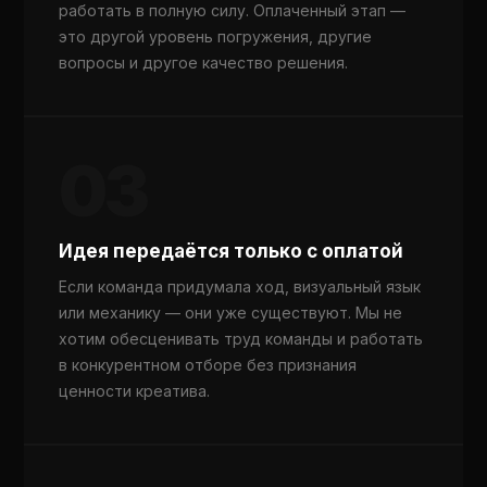
работать в полную силу. Оплаченный этап —
это другой уровень погружения, другие
вопросы и другое качество решения.
03
Идея передаётся только с оплатой
Если команда придумала ход, визуальный язык
или механику — они уже существуют. Мы не
хотим обесценивать труд команды и работать
в конкурентном отборе без признания
ценности креатива.
PRODUCTION
CASES
CREATIVE
TALENTS
AI | CG STUDIO
WE
EXPEDITION
REAL ESTATE