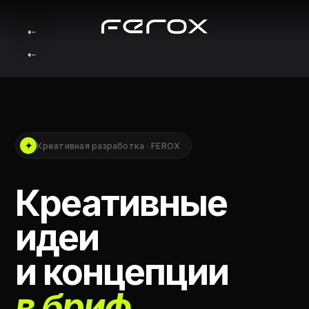
⇠
⇠
✦
Креативная разработка · FEROX
Креативные
идеи
и концепции
в бриф