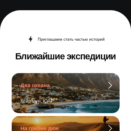
Гарантированный результат
Экспедиция realme C85:
Antarctica x Chilean Patagonia
x Amazonia
Два океана
Кейптаун, ЮАР
На гребне дюн