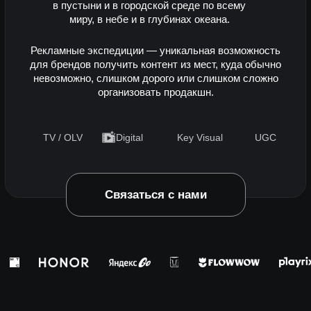
организацию экспедиции, маршрут, съёмочну
Приглашаем стать частью историй
креативную интеграцию продукта и создание
Ближайшие экспедиции
digital, TV, OLV, социальных сетей и launch-к
рекламные экспедиции, продакшн экспедиции,
экспедиционный продакшн, съёмки для брендо
рекламная съёмка в Антарктике, съёмка в Пат
съёмка в Амазонии, продакшн в труднодоступ
локациях, international production service, brand
product content, key visual production, UGC для
рекламный ролик для бренда, бренд-фильм, ко
digital кампаний, FEROX Expedition