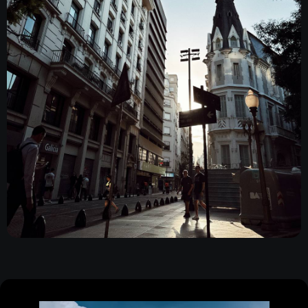
Стань частью
истории:
Запланируем встречу,
PRODUCTION
CASES
расскажем о возможностях,
CREATIVE
TALENTS
бюджете и сроках