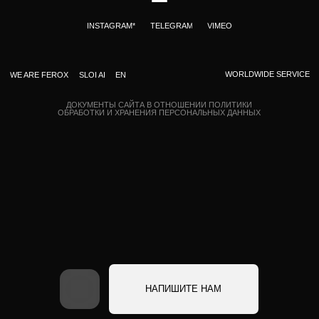
+7 918 950 6775
Написать в телеграм
info@ferox.studio
* Instagram признан
экстремистской организацией и
Бриф
Контакты
запрещен на территории РФ
НАПИШИТЕ НАМ