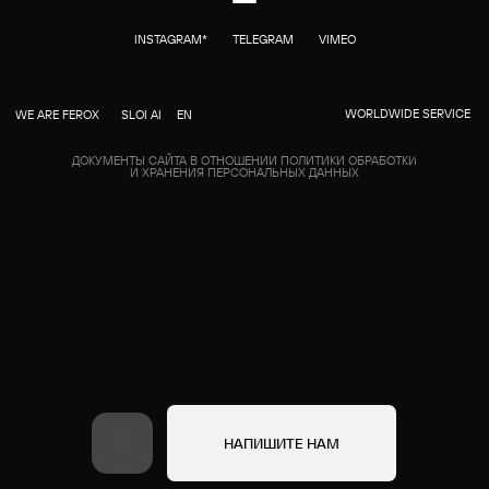
+7 918 950 6775
Написать в телеграм
info@ferox.studio
* Instagram признан
экстремистской организацией
Бриф
Контакты
и запрещен на территории РФ
НАПИШИТЕ НАМ