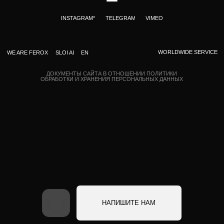
+7 918 950 6775
Написать в телеграм
info@ferox.studio
* Instagram признан
экстремистской организацией и
Бриф
Контакты
запрещен на территории РФ
НАПИШИТЕ НАМ