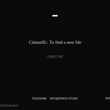
CREATIVE
PRODUCTION
AI | CG STUDIO
EXPEDITION
CitizenSL: To find a new life
PRODUCTION S
DIRECTOR
Showre
Презентация
Партнерам
Карьер
INSTAGRAM*
TELE
TELEGRAM
INFO@FEROX.STUDIO
+7 918 950 6775
НЫХ
* Instagram признан экс
организацией и запрещен
info@ferox.studio
Написать в телеграм
Бриф