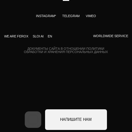
+7 918 950 6775
Написать в телеграм
info@ferox.studio
* Instagram признан
экстремистской организацией и
Бриф
Контакты
запрещен на территории РФ
НАПИШИТЕ НАМ