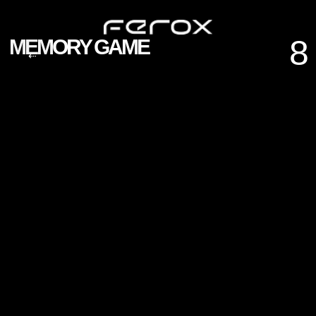
8
MEMORY GAME
⇠
PRODUCTION
CASES